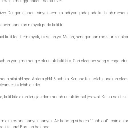
ulit wajib menggunakan moisturizer.
izer. Dengan alasan minyak semula jadi yang ada pada kulit dah mencuk
uk seimbangkan minyak pada kulit tu.
 kulit lagi berminyak, itu salah ya. Malah, penggunaan moisturizer aka
ahan yang memang elok untuk kulit kita. Cari cleanser yang mengandun
endah nilai pH nya. Antara pH4-6 sahaja. Kenapa tak boleh gunakan clea
cleanser itu lebih acidic.
kulit kita akan terjejas dan mudah untuk timbul jerawat. Kalau nak test n
um air kosong banyak banyak. Air kosong ni boleh “flush out” toxin dal
antik juga! Barulah balance.