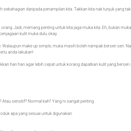
ah sebahagian daripada penampilan kita. Takkan kita nak tunjuk yang tak
orang. Jadi, memang penting untuk kita jaga muka kita. Eh, bukan muka 
s penjagaan kulit muka dulu okay.
l je. Walaupun make up simple, muka masih boleh nampak berseri seri. N
perlu anda lakukan!
ikkan hari hari agar lebih cepat untuk korang dapatkan kulit yang berseri 
ke? Atau sensitif? Normal kah? Yang ni sangat penting.
hu produk apa yang sesuai untuk digunakan.