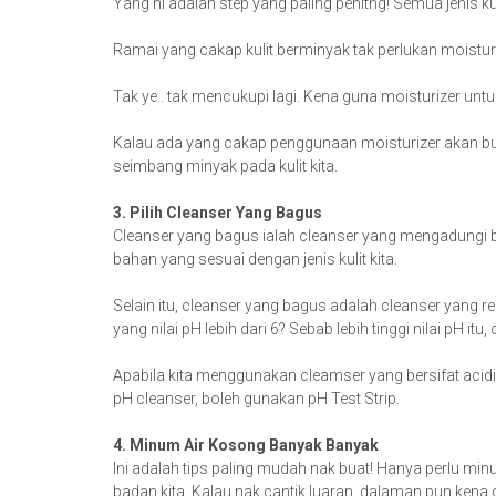
Yang ni adalah step yang paling penitng! Semua jenis k
Ramai yang cakap kulit berminyak tak perlukan moistur
Tak ye.. tak mencukupi lagi. Kena guna moisturizer unt
Kalau ada yang cakap penggunaan moisturizer akan buat
seimbang minyak pada kulit kita.
3. Pilih Cleanser Yang Bagus
Cleanser yang bagus ialah cleanser yang mengadungi b
bahan yang sesuai dengan jenis kulit kita.
Selain itu, cleanser yang bagus adalah cleanser yang r
yang nilai pH lebih dari 6? Sebab lebih tinggi nilai pH itu, 
Apabila kita menggunakan cleamser yang bersifat acidic, 
pH cleanser, boleh gunakan pH Test Strip.
4. Minum Air Kosong Banyak Banyak
Ini adalah tips paling mudah nak buat! Hanya perlu min
badan kita. Kalau nak cantik luaran, dalaman pun kena c