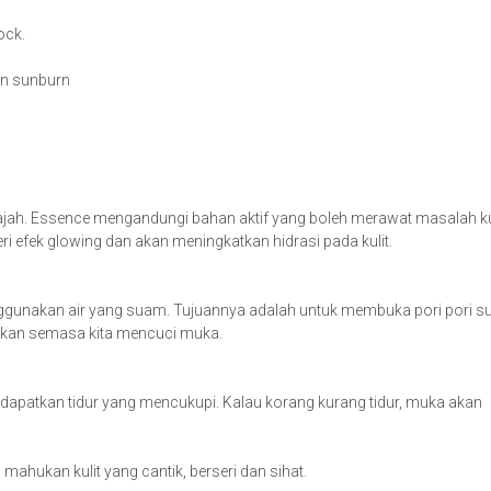
ock.
un sunburn
jah. Essence mengandungi bahan aktif yang boleh merawat masalah ku
 efek glowing dan akan meningkatkan hidrasi pada kulit.
enggunakan air yang suam. Tujuannya adalah untuk membuka pori pori s
sihkan semasa kita mencuci muka.
na dapatkan tidur yang mencukupi. Kalau korang kurang tidur, muka akan
hukan kulit yang cantik, berseri dan sihat.