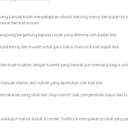
ang banyak boleh menyebabkan obesiti, kencing manis dan bukan itu s
erawat dan kulit kusam.
 langsung bergantung kepada cecair yang diterima oleh badan kita.
di kering dan mudah untuk garis halus muncul di kulit wajah kita.
 dan buah buahan dengan kuantiti yang banyak pun memang bagus unt
nyak vitamin dan nutrien yang diperlukan oleh kulit kita.
 pemakanan yang sihat dan ckup nutrisi? Jadi, pengambilan sayur dan b
h walaupun hanya duduk di rumah. Sunblock merupakan produk yang pa