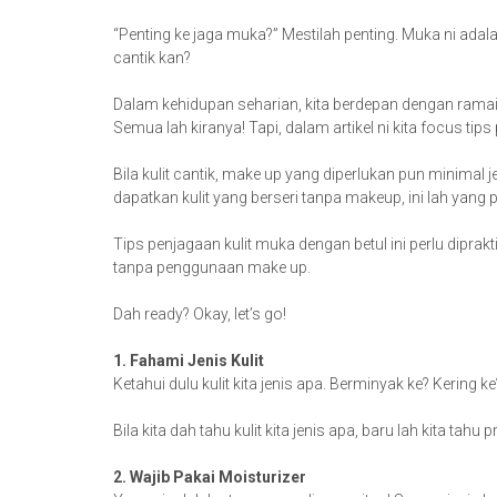
“Penting ke jaga muka?” Mestilah penting. Muka ni adal
cantik kan?
Dalam kehidupan seharian, kita berdepan dengan ramai 
Semua lah kiranya! Tapi, dalam artikel ni kita focus tip
Bila kulit cantik, make up yang diperlukan pun minima
dapatkan kulit yang berseri tanpa makeup, ini lah yang 
Tips penjagaan kulit muka dengan betul ini perlu diprakt
tanpa penggunaan make up.
Dah ready? Okay, let’s go!
1. Fahami Jenis Kulit
Ketahui dulu kulit kita jenis apa. Berminyak ke? Kering 
Bila kita dah tahu kulit kita jenis apa, baru lah kita ta
2. Wajib Pakai Moisturizer