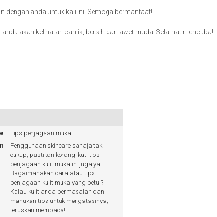
an dengan anda untuk kali ini. Semoga bermanfaat!
ulit anda akan kelihatan cantik, bersih dan awet muda. Selamat mencuba!
me
Tips penjagaan muka
on
Penggunaan skincare sahaja tak
cukup, pastikan korang ikuti tips
penjagaan kulit muka ini juga ya!
Bagaimanakah cara atau tips
penjagaan kulit muka yang betul?
Kalau kulit anda bermasalah dan
mahukan tips untuk mengatasinya,
teruskan membaca!