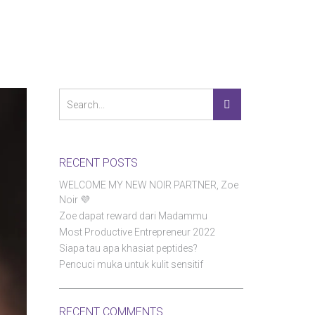
RECENT POSTS
WELCOME MY NEW NOIR PARTNER, Zoe
Noir 💜
Zoe dapat reward dari Madammu
Most Productive Entrepreneur 2022
Siapa tau apa khasiat peptides?
Pencuci muka untuk kulit sensitif
RECENT COMMENTS