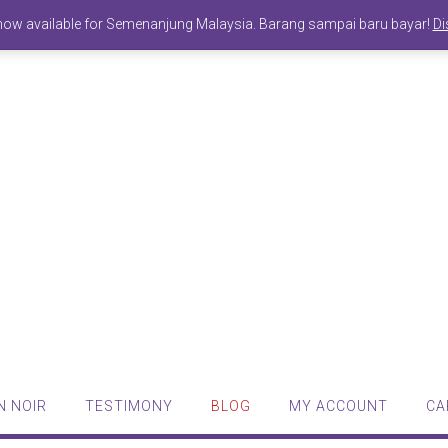
ow available for Semenanjung Malaysia. Barang sampai baru bayar!
Di
 NOIR
TESTIMONY
BLOG
MY ACCOUNT
CA