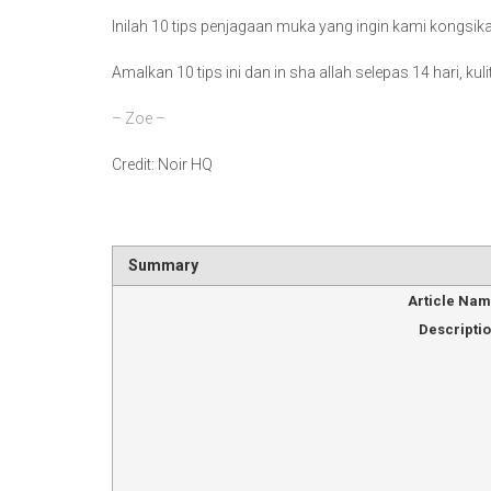
Inilah 10 tips penjagaan muka yang ingin kami kongsik
Amalkan 10 tips ini dan in sha allah selepas 14 hari, k
– Zoe –
Credit: Noir HQ
Summary
Article Na
Descripti