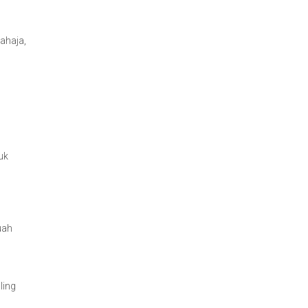
ahaja,
uk
uah
ling