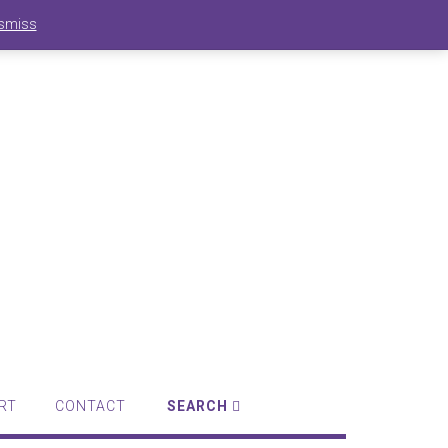
smiss
SIGN IN | REGISTER
0 ITEMS - RM0.00
CHECKOUT
RT
CONTACT
SEARCH