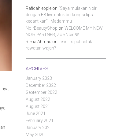
Rafidah epple
on
“Saya mulakan Noir
dengan FB live untuk berkongsi tips
kecantikan” : Madammu
NoirBeautyShop
on
WELCOME MY NEW
NOIR PARTNER, Zoe Noir 💜
Riena Ahmad
on
Lendir siput untuk
rawatan wajah?
ARCHIVES
January 2023
December 2022
inya,
September 2022
August 2022
August 2021
nya
June 2021
February 2021
aan
January 2021
May 2020