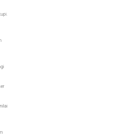
upi.
n
gi
ser
ilai
am