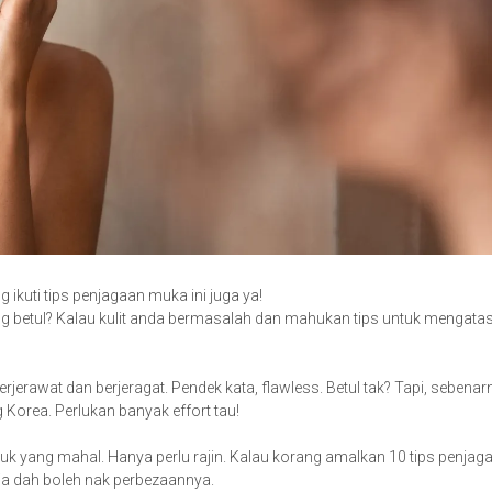
ikuti tips penjagaan muka ini juga ya!
g betul? Kalau kulit anda bermasalah dan mahukan tips untuk mengatas
erawat dan berjeragat. Pendek kata, flawless. Betul tak? Tapi, sebenar
Korea. Perlukan banyak effort tau!
uk yang mahal. Hanya perlu rajin. Kalau korang amalkan 10 tips penjag
ja dah boleh nak perbezaannya.