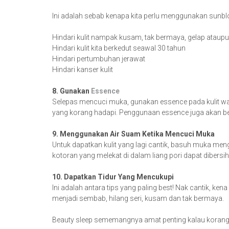
Ini adalah sebab kenapa kita perlu menggunakan sunbl
Hindari kulit nampak kusam, tak bermaya, gelap ataup
Hindari kulit kita berkedut seawal 30 tahun
Hindari pertumbuhan jerawat
Hindari kanser kulit
8. Gunakan
Essence
Selepas mencuci muka, gunakan essence pada kulit wa
yang korang hadapi. Penggunaan essence juga akan beri
9. Menggunakan Air Suam Ketika Mencuci Muka
Untuk dapatkan kulit yang lagi cantik, basuh muka m
kotoran yang melekat di dalam liang pori dapat diber
10. Dapatkan Tidur Yang Mencukupi
Ini adalah antara tips yang paling best! Nak cantik, ke
menjadi sembab, hilang seri, kusam dan tak bermaya.
Beauty sleep sememangnya amat penting kalau korang ma